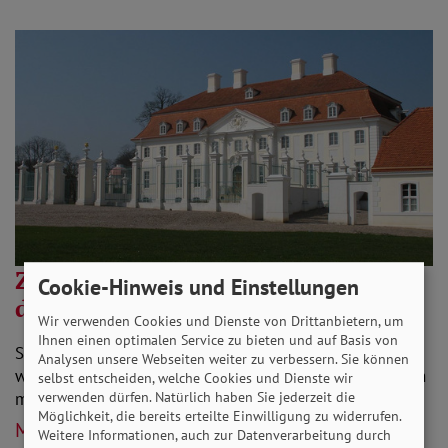
Zur Kabinettsklausur: SoVD fordert
Cookie-Hinweis und Einstellungen
drittes Entlastungspaket
Wir verwenden Cookies und Dienste von Drittanbietern, um
Ihnen einen optimalen Service zu bieten und auf Basis von
SoVD veröffentlicht 12-Punkte-Plan mit schnell
Analysen unsere Webseiten weiter zu verbessern. Sie können
wirksamen Konzepten gegen Preisschocks für Menschen
selbst entscheiden, welche Cookies und Dienste wir
mit wenig Einkommen.
verwenden dürfen. Natürlich haben Sie jederzeit die
Möglichkeit, die bereits erteilte Einwilligung zu widerrufen.
Mehr lesen
Weitere Informationen, auch zur Datenverarbeitung durch