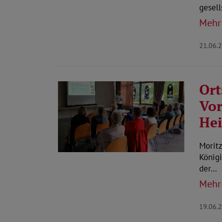
gesell
Mehr
21.06.
Or
Vor
Hei
Morit
Königi
der…
Mehr
19.06.