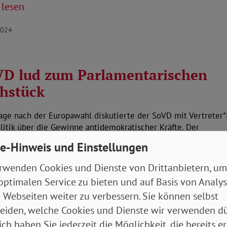
 lesen
2024
D lud zum Parlamentarischen
hstück
age nach der Europawahl diskutierte der SoVD mit Vertreter
litik über die Gewinne antidemokratischer Kräfte. Der
enwert…
e-Hinweis und Einstellungen
 lesen
rwenden Cookies und Dienste von Drittanbietern, um
2024
optimalen Service zu bieten und auf Basis von Analy
 Webseiten weiter zu verbessern. Sie können selbst
eiden, welche Cookies und Dienste wir verwenden dü
er Streit ums Rentenpaket II
ich haben Sie jederzeit die Möglichkeit, die bereits er