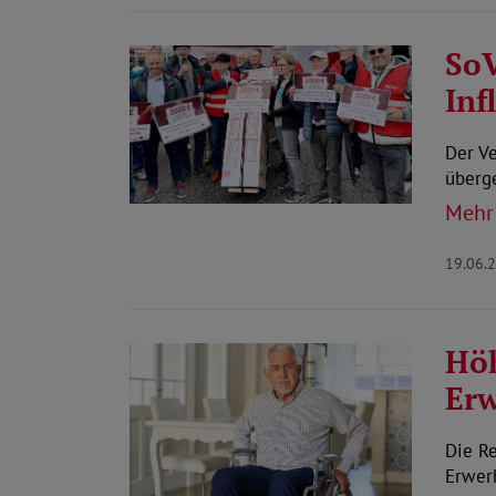
So
Inf
Der Ve
überg
Mehr
19.06.
Höh
Erw
Die R
Erwer