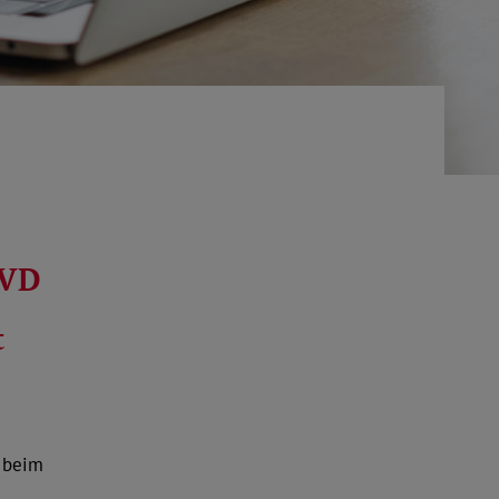
oVD
t
 beim