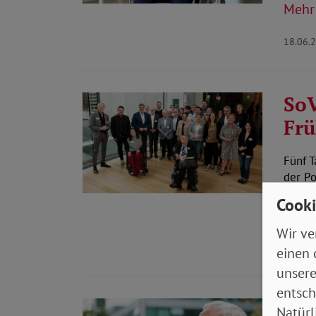
Mehr
18.06.
SoV
Frü
Fünf T
der Po
Stell
Cooki
Mehr
Wir ve
14.06.
einen 
unsere
entsch
Neu
Natürl