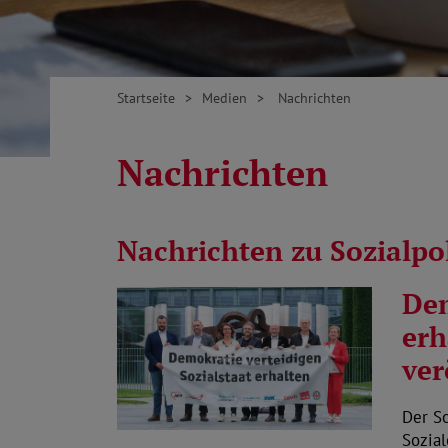
Startseite
Medien
Nachrichten
Nachrichten
Nachrichten zu Sozialp
Dem
erh
ver
Der S
Sozial