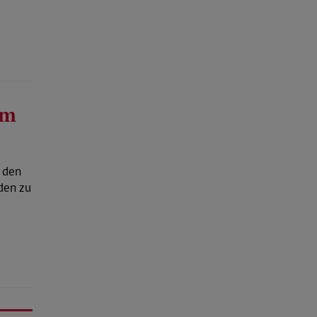
im
 den
den zu